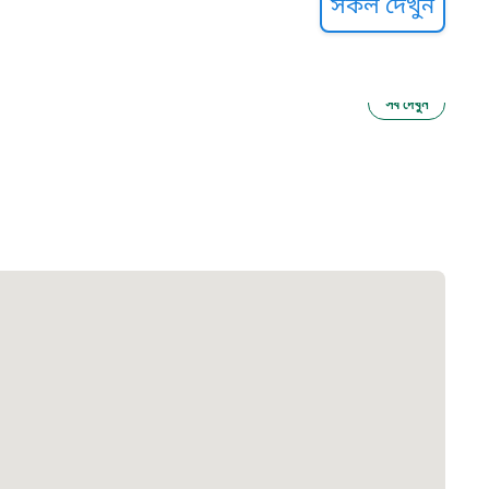
সকল দেখুন
সব দেখুন
ু নির্যাতন প্রতিরোধ
আগাম বার্তা
২২
 সেবা