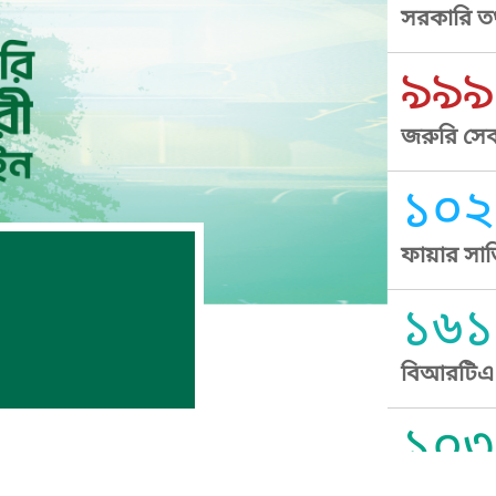
সরকারি তথ
৯৯৯
জরুরি সেব
১০২
ফায়ার সার
১৬১
বিআরটিএ স
১০৩
সুপ্রীম কোর