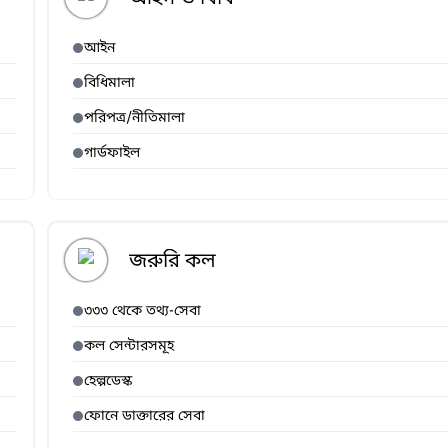
আইন
বিধিমালা
পরিপত্র/নীতিমালা
গার্ডফাইল
জরুরি কল
৩৩৩ থেকে তথ্য-সেবা
কল সেন্টারসমূহ
হেল্পডেস্ক
ফোনে ডাক্তারের সেবা