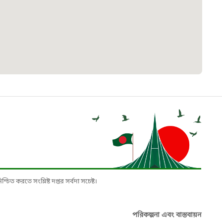
৮
়তা লাইন
০৯
র্মচারী কল্যাণ বোর্ড হটলাইন
০৮৮৮৮৮৮৮
নিয়ন্ত্রণ হটলাইন
১৩
চিত করতে সংশ্লিষ্ট দপ্তর সর্বদা সচেষ্ট।
যন্তরীণ নৌ-পরিবহন হটলাইন
পরিকল্পনা এবং বাস্তবায়ন