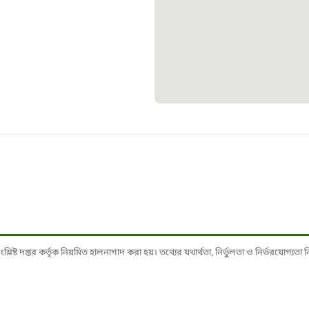
১০৯
শিশু সহায
১৬১
বাংলাদেশ ক
০১৯
মাদকদ্রব্য 
১৬১
ষ্ট দপ্তর কর্তৃক নিয়মিত হালনাগাদ করা হয়। তথ্যের যথার্থতা, নির্ভুলতা ও নির্ভরযোগ্যতা নিশ্
জরুরী অভ্