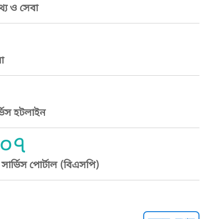
্য ও সেবা
া
্ভিস হটলাইন
০৭
ার্ভিস পোর্টাল (বিএসপি)
্ট হেল্পলাইন